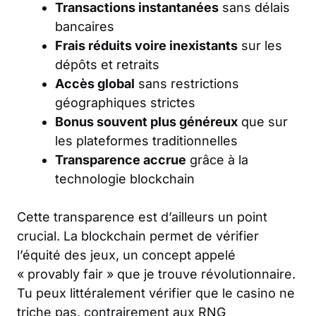
Transactions instantanées
sans délais
bancaires
Frais réduits voire inexistants
sur les
dépôts et retraits
Accès global
sans restrictions
géographiques strictes
Bonus souvent plus généreux
que sur
les plateformes traditionnelles
Transparence accrue
grâce à la
technologie blockchain
Cette transparence est d’ailleurs un point
crucial. La blockchain permet de vérifier
l’équité des jeux, un concept appelé
« provably fair » que je trouve révolutionnaire.
Tu peux littéralement vérifier que le casino ne
triche pas, contrairement aux RNG