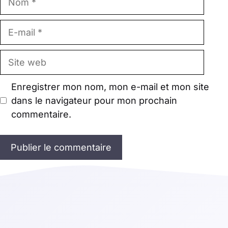
E-
mail
Site
web
Enregistrer mon nom, mon e-mail et mon site
dans le navigateur pour mon prochain
commentaire.