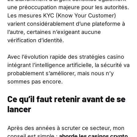
une préoccupation majeure pour les autorités.
Les mesures KYC (Know Your Customer)
varient considérablement d’une plateforme à
l’autre, certaines n’exigeant aucune
vérification d’identité.
Avec l’évolution rapide des
stratégies casino
intégrant l’intelligence artificielle
, la sécurité va
probablement s’améliorer, mais nous n’y
sommes pas encore.
Ce qu’il faut retenir avant de se
lancer
Après des années à scruter ce secteur, mon
conseil est simple :
aborde les casinos crypto