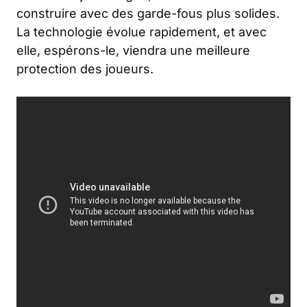
construire avec des garde-fous plus solides.
La technologie évolue rapidement, et avec
elle, espérons-le, viendra une meilleure
protection des joueurs.