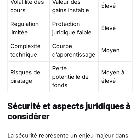
Volatilité des
Valeur des
Élevé
cours
gains instable
Régulation
Protection
Élevé
limitée
juridique faible
Complexité
Courbe
Moyen
technique
d’apprentissage
Perte
Risques de
Moyen à
potentielle de
piratage
élevé
fonds
Sécurité et aspects juridiques à
considérer
La sécurité représente un enjeu majeur dans