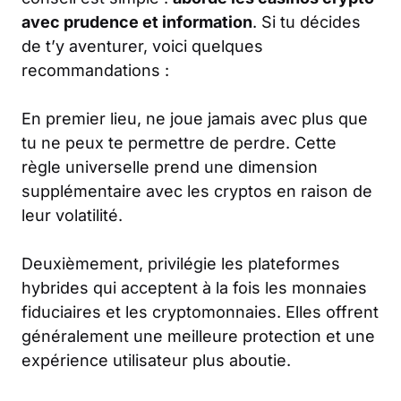
avec prudence et information
. Si tu décides
de t’y aventurer, voici quelques
recommandations :
En premier lieu, ne joue jamais avec plus que
tu ne peux te permettre de perdre. Cette
règle universelle prend une dimension
supplémentaire avec les cryptos en raison de
leur volatilité.
Deuxièmement, privilégie les plateformes
hybrides qui acceptent à la fois les monnaies
fiduciaires et les cryptomonnaies. Elles offrent
généralement une meilleure protection et une
expérience utilisateur plus aboutie.