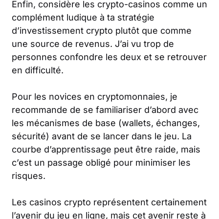
Enfin,
considère les crypto-casinos comme un
complément ludique à ta stratégie
d’investissement crypto plutôt que comme
une source de revenus
. J’ai vu trop de
personnes confondre les deux et se retrouver
en difficulté.
Pour les novices en cryptomonnaies, je
recommande de se familiariser d’abord avec
les mécanismes de base (wallets, échanges,
sécurité) avant de se lancer dans le jeu. La
courbe d’apprentissage peut être raide, mais
c’est un passage obligé pour minimiser les
risques.
Les casinos crypto représentent certainement
l’avenir du jeu en ligne, mais cet avenir reste à