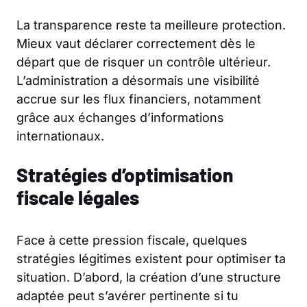
La transparence reste ta meilleure protection
.
Mieux vaut déclarer correctement dès le
départ que de risquer un contrôle ultérieur.
L’administration a désormais une visibilité
accrue sur les flux financiers, notamment
grâce aux échanges d’informations
internationaux.
Stratégies d’optimisation
fiscale légales
Face à cette pression fiscale, quelques
stratégies légitimes existent pour optimiser ta
situation. D’abord, la création d’une structure
adaptée peut s’avérer pertinente si tu