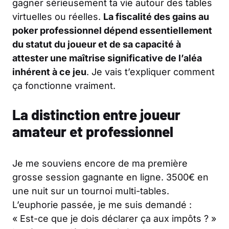
gagner sérieusement ta vie autour des tables
virtuelles ou réelles.
La fiscalité des gains au
poker professionnel dépend essentiellement
du statut du joueur et de sa capacité à
attester une maîtrise significative de l’aléa
inhérent à ce jeu
. Je vais t’expliquer comment
ça fonctionne vraiment.
La distinction entre joueur
amateur et professionnel
Je me souviens encore de ma première
grosse session gagnante en ligne. 3500€ en
une nuit sur un tournoi multi-tables.
L’euphorie passée, je me suis demandé :
« Est-ce que je dois déclarer ça aux impôts ? »