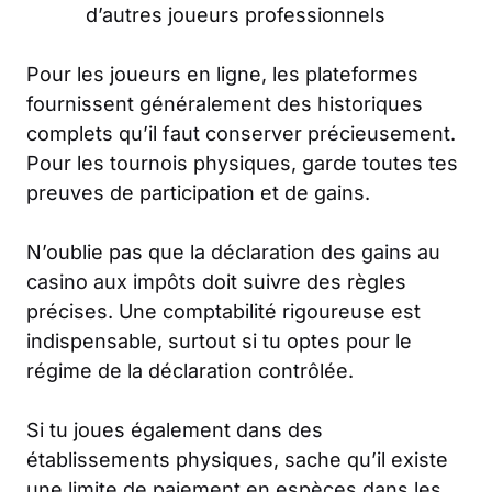
d’autres joueurs professionnels
Pour les joueurs en ligne, les plateformes
fournissent généralement des historiques
complets qu’il faut conserver précieusement.
Pour les tournois physiques, garde toutes tes
preuves de participation et de gains.
N’oublie pas que la
déclaration des gains au
casino aux impôts
doit suivre des règles
précises. Une comptabilité rigoureuse est
indispensable, surtout si tu optes pour le
régime de la déclaration contrôlée.
Si tu joues également dans des
établissements physiques, sache qu’il existe
une
limite de paiement en espèces dans les