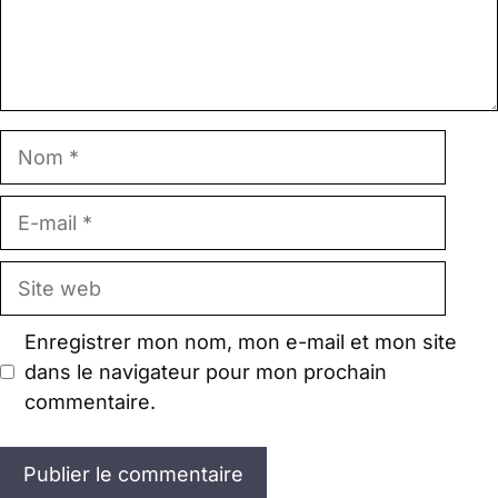
Nom
E-
mail
Site
web
Enregistrer mon nom, mon e-mail et mon site
dans le navigateur pour mon prochain
commentaire.