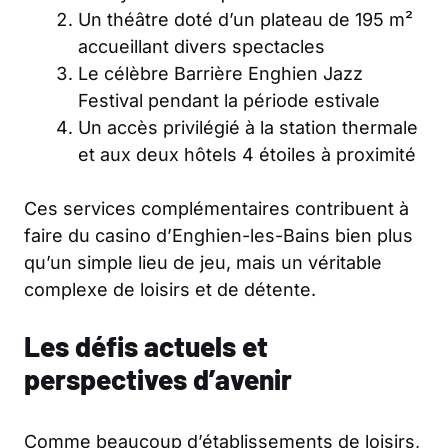
Un théâtre doté d’un plateau de 195 m²
accueillant divers spectacles
Le célèbre Barrière Enghien Jazz
Festival pendant la période estivale
Un accès privilégié à la station thermale
et aux deux hôtels 4 étoiles à proximité
Ces services complémentaires contribuent à
faire du casino d’Enghien-les-Bains bien plus
qu’un simple lieu de jeu, mais un véritable
complexe de loisirs et de détente.
Les défis actuels et
perspectives d’avenir
Comme beaucoup d’établissements de loisirs,