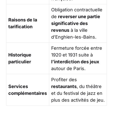
Obligation contractuelle
de
reverser une partie
Raisons de la
significative des
tarification
revenus
à la ville
d’Enghien-les-Bains.
Fermeture forcée entre
Historique
1920 et 1931 suite à
particulier
l’interdiction des jeux
autour de Paris.
Profiter des
Services
restaurants
, du théâtre
complémentaires
et du festival de jazz en
plus des activités de jeu.