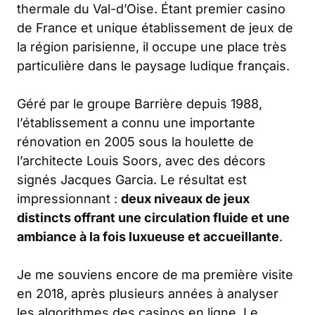
thermale du Val-d’Oise. Étant premier casino
de France et unique établissement de jeux de
la région parisienne, il occupe une place très
particulière dans le paysage ludique français.
Géré par le groupe Barrière depuis 1988,
l’établissement a connu une importante
rénovation en 2005 sous la houlette de
l’architecte Louis Soors, avec des décors
signés Jacques Garcia. Le résultat est
impressionnant :
deux niveaux de jeux
distincts offrant une circulation fluide et une
ambiance à la fois luxueuse et accueillante
.
Je me souviens encore de ma première visite
en 2018, après plusieurs années à analyser
les algorithmes des casinos en ligne. Le