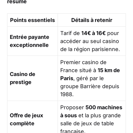
résumé
Points essentiels
Détails à retenir
Tarif de
14€ à 16€
pour
Entrée payante
accéder au seul casino
exceptionnelle
de la région parisienne.
Premier casino de
France situé à
15 km de
Casino de
Paris
, géré par le
prestige
groupe Barrière depuis
1988.
Proposer
500 machines
Offre de jeux
à sous
et la plus grande
complète
salle de jeux de table
française.