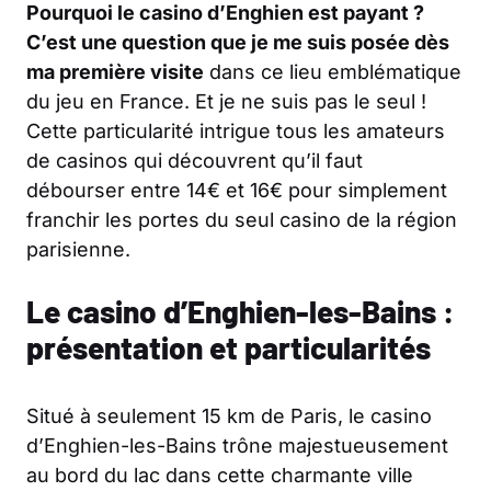
Pourquoi le casino d’Enghien est payant ?
C’est une question que je me suis posée dès
ma première visite
dans ce lieu emblématique
du jeu en France. Et je ne suis pas le seul !
Cette particularité intrigue tous les amateurs
de casinos qui découvrent qu’il faut
débourser entre 14€ et 16€ pour simplement
franchir les portes du seul casino de la région
parisienne.
Le casino d’Enghien-les-Bains :
présentation et particularités
Situé à seulement 15 km de Paris, le casino
d’Enghien-les-Bains trône majestueusement
au bord du lac dans cette charmante ville