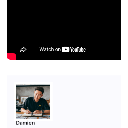
Damien