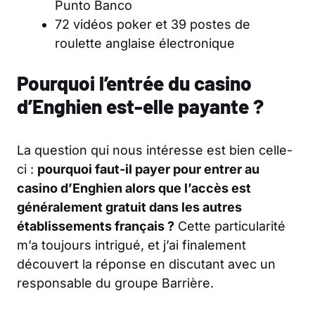
Punto Banco
72 vidéos poker et 39 postes de
roulette anglaise électronique
Pourquoi l’entrée du casino
d’Enghien est-elle payante ?
La question qui nous intéresse est bien celle-
ci :
pourquoi faut-il payer pour entrer au
casino d’Enghien alors que l’accès est
généralement gratuit dans les autres
établissements français ?
Cette particularité
m’a toujours intrigué, et j’ai finalement
découvert la réponse en discutant avec un
responsable du groupe Barrière.