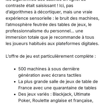
contraste était saisissant ! Ici, pas
d’algorithmes à décortiquer, mais une vraie
expérience sensorielle : le bruit des machines,
l’atmosphère feutrée des tables de jeux, le
professionnalisme du personnel… une
immersion totale que je recommande à tous
les joueurs habitués aux plateformes digitales.
L’offre de jeu est particulièrement complète :
500 machines à sous dernière
génération avec écrans tactiles
La plus grande salle de jeux de table de
France avec une quarantaine de tables
Des jeux variés : Blackjack, Ultimate
Poker, Roulette anglaise et française,