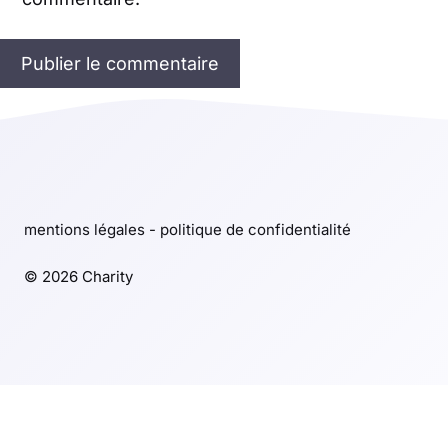
mentions légales
-
politique de confidentialité
© 2026 Charity