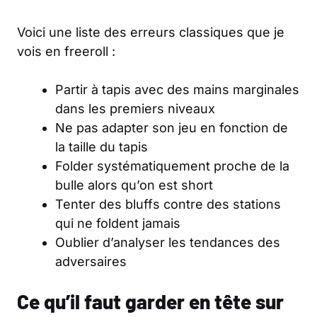
Voici une liste des erreurs classiques que je
vois en freeroll :
Partir à tapis avec des mains marginales
dans les premiers niveaux
Ne pas adapter son jeu en fonction de
la taille du tapis
Folder systématiquement proche de la
bulle alors qu’on est short
Tenter des bluffs contre des stations
qui ne foldent jamais
Oublier d’analyser les tendances des
adversaires
Ce qu’il faut garder en tête sur