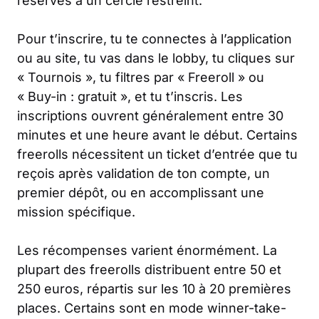
réservés à un cercle restreint.
Pour t’inscrire, tu te connectes à l’application
ou au site, tu vas dans le lobby, tu cliques sur
« Tournois », tu filtres par « Freeroll » ou
« Buy-in : gratuit », et tu t’inscris. Les
inscriptions ouvrent généralement entre 30
minutes et une heure avant le début. Certains
freerolls nécessitent un ticket d’entrée que tu
reçois après validation de ton compte, un
premier dépôt, ou en accomplissant une
mission spécifique.
Les récompenses varient énormément. La
plupart des freerolls distribuent entre 50 et
250 euros, répartis sur les 10 à 20 premières
places. Certains sont en mode
winner-take-