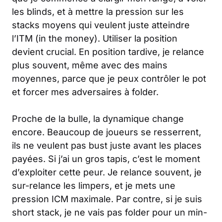
les blinds, et à mettre la pression sur les
stacks moyens qui veulent juste atteindre
l’ITM (in the money). Utiliser la position
devient crucial. En position tardive, je relance
plus souvent, même avec des mains
moyennes, parce que je peux contrôler le pot
et forcer mes adversaires à folder.
Proche de la bulle, la dynamique change
encore. Beaucoup de joueurs se resserrent,
ils ne veulent pas bust juste avant les places
payées. Si j’ai un gros tapis, c’est le moment
d’exploiter cette peur. Je relance souvent, je
sur-relance les limpers, et je mets une
pression ICM maximale. Par contre, si je suis
short stack,
je ne vais pas folder pour un min-