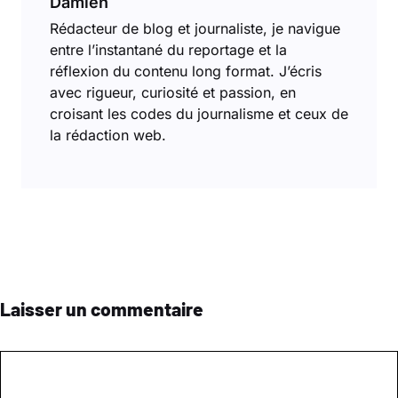
Damien
Rédacteur de blog et journaliste, je navigue
entre l’instantané du reportage et la
réflexion du contenu long format. J’écris
avec rigueur, curiosité et passion, en
croisant les codes du journalisme et ceux de
la rédaction web.
Laisser un commentaire
Commentaire