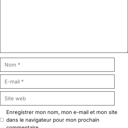
Nom
E-
mail
Site
web
Enregistrer mon nom, mon e-mail et mon site
dans le navigateur pour mon prochain
commentaire.