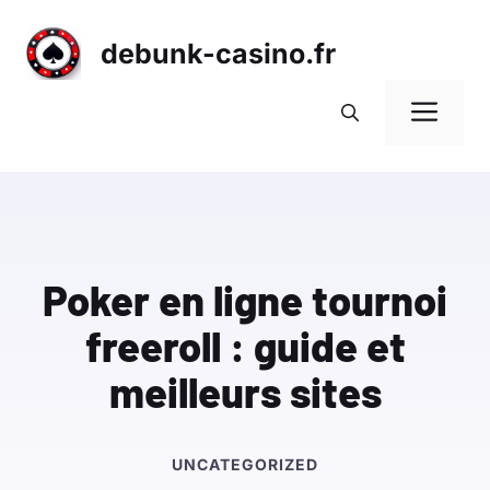
Aller
au
debunk-casino.fr
contenu
Me
Poker en ligne tournoi
freeroll : guide et
meilleurs sites
UNCATEGORIZED