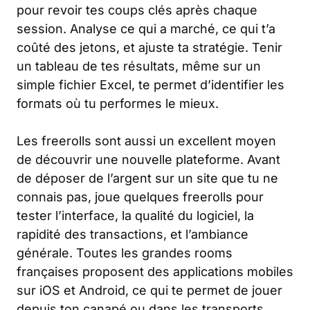
pour revoir tes coups clés après chaque
session. Analyse ce qui a marché, ce qui t’a
coûté des jetons, et ajuste ta stratégie. Tenir
un tableau de tes résultats, même sur un
simple fichier Excel, te permet d’identifier les
formats où tu performes le mieux.
Les freerolls sont aussi un excellent moyen
de découvrir une nouvelle plateforme. Avant
de déposer de l’argent sur un site que tu ne
connais pas, joue quelques freerolls pour
tester l’interface, la qualité du logiciel, la
rapidité des transactions, et l’ambiance
générale. Toutes les grandes rooms
françaises proposent des applications mobiles
sur iOS et Android, ce qui te permet de jouer
depuis ton canapé ou dans les transports.