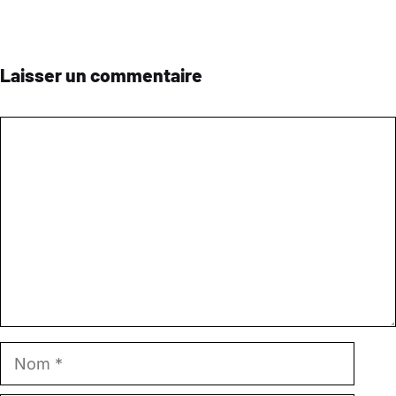
Laisser un commentaire
Commentaire
Nom