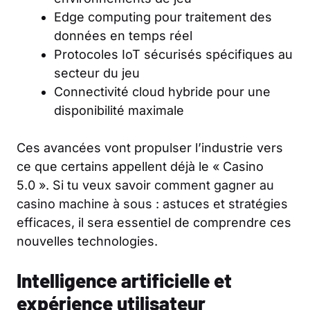
Edge computing pour traitement des
données en temps réel
Protocoles IoT sécurisés spécifiques au
secteur du jeu
Connectivité cloud hybride pour une
disponibilité maximale
Ces avancées vont propulser l’industrie vers
ce que certains appellent déjà le « Casino
5.0 ». Si tu veux savoir
comment gagner au
casino machine à sous : astuces et stratégies
efficaces
, il sera essentiel de comprendre ces
nouvelles technologies.
Intelligence artificielle et
expérience utilisateur