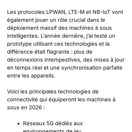
Les protocoles LPWAN, LTE-M et NB-IoT vont
également jouer un rôle crucial dans le
déploiement massif des machines à sous
intelligentes. L’année dernière, j’ai testé un
prototype utilisant ces technologies et la
différence était flagrante : plus de
déconnexions intempestives, des mises à jour
en temps réel et une synchronisation parfaite
entre les appareils.
Voici les principales technologies de
connectivité qui équiperont les machines à
sous en 2026 :
Réseaux 5G dédiés aux
environnements de jeu