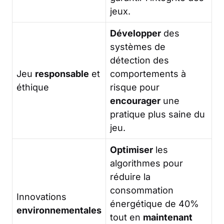
jeux.
Développer
des
systèmes de
détection des
Jeu
responsable
et
comportements à
éthique
risque pour
encourager
une
pratique plus saine du
jeu.
Optimiser
les
algorithmes pour
réduire la
consommation
Innovations
énergétique de 40%
environnementales
tout en
maintenant