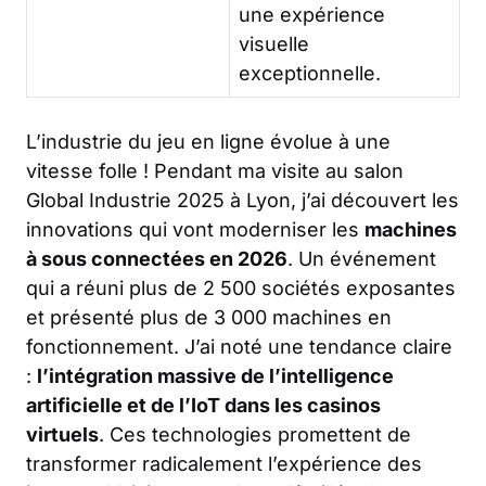
une expérience
visuelle
exceptionnelle.
L’industrie du jeu en ligne évolue à une
vitesse folle ! Pendant ma visite au salon
Global Industrie 2025 à Lyon, j’ai découvert les
innovations qui vont moderniser les
machines
à sous connectées en 2026
. Un événement
qui a réuni plus de 2 500 sociétés exposantes
et présenté plus de 3 000 machines en
fonctionnement. J’ai noté une tendance claire
:
l’intégration massive de l’intelligence
artificielle et de l’IoT dans les casinos
virtuels
. Ces technologies promettent de
transformer radicalement l’expérience des