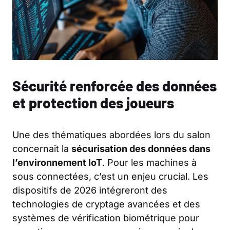
Sécurité renforcée des données
et protection des joueurs
Une des thématiques abordées lors du salon
concernait la
sécurisation des données dans
l’environnement IoT
. Pour les machines à
sous connectées, c’est un enjeu crucial. Les
dispositifs de 2026 intégreront des
technologies de cryptage avancées et des
systèmes de vérification biométrique pour