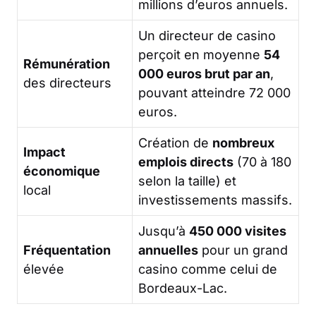
millions d’euros annuels.
Un directeur de casino
perçoit en moyenne
54
Rémunération
000 euros brut par an
,
des directeurs
pouvant atteindre 72 000
euros.
Création de
nombreux
Impact
emplois directs
(70 à 180
économique
selon la taille) et
local
investissements massifs.
Jusqu’à
450 000 visites
Fréquentation
annuelles
pour un grand
élevée
casino comme celui de
Bordeaux-Lac.