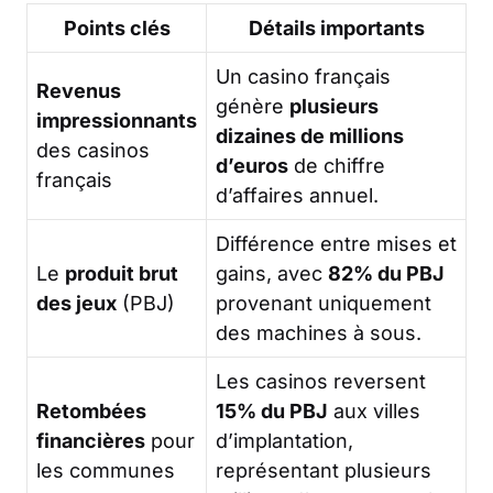
Points clés
Détails importants
Un casino français
Revenus
génère
plusieurs
impressionnants
dizaines de millions
des casinos
d’euros
de chiffre
français
d’affaires annuel.
Différence entre mises et
Le
produit brut
gains, avec
82% du PBJ
des jeux
(PBJ)
provenant uniquement
des machines à sous.
Les casinos reversent
Retombées
15% du PBJ
aux villes
financières
pour
d’implantation,
les communes
représentant plusieurs