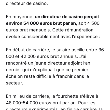
directeur de casino.
En moyenne,
un directeur de casino perçoit
environ 54 000 euros brut par an
, soit 4 500
euros brut mensuels. Cette rémunération
évolue considérablement avec l’expérience :
En début de carrière, le salaire oscille entre 36
000 et 42 000 euros brut annuels. J’ai
rencontré un jeune directeur adjoint l’an
dernier qui m’expliquait que ce premier
échelon reste difficile à franchir dans le
secteur.
En milieu de carrière, la fourchette s’élève à
48 000-54 000 euros brut par an. Pour les
directeurs expérimentés, en fin de carrière, la