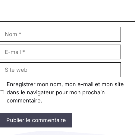
Nom
E-
mail
Site
web
Enregistrer mon nom, mon e-mail et mon site
dans le navigateur pour mon prochain
commentaire.