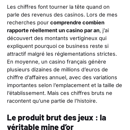
Les chiffres font tourner la tête quand on
parle des revenus des casinos. Lors de mes
recherches pour
comprendre combien
rapporte réellement un casino par an
, j’ai
découvert des montants vertigineux qui
expliquent pourquoi ce business reste si
attractif malgré les réglementations strictes.
En moyenne, un casino français génère
plusieurs dizaines de millions d’euros de
chiffre d’affaires annuel, avec des variations
importantes selon l’emplacement et la taille de
l’établissement. Mais ces chiffres bruts ne
racontent qu’une partie de l’histoire.
Le produit brut des jeux : la
véritable mine d’or