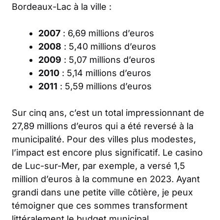
Bordeaux-Lac à la ville :
2007
: 6,69 millions d’euros
2008
: 5,40 millions d’euros
2009
: 5,07 millions d’euros
2010
: 5,14 millions d’euros
2011
: 5,59 millions d’euros
Sur cinq ans, c’est un total impressionnant de
27,89 millions d’euros qui a été reversé à la
municipalité. Pour des villes plus modestes,
l’impact est encore plus significatif. Le casino
de Luc-sur-Mer, par exemple, a versé 1,5
million d’euros à la commune en 2023. Ayant
grandi dans une petite ville côtière, je peux
témoigner que ces sommes transforment
littéralement le budget municipal.