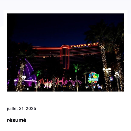
juillet 31, 2025
résumé