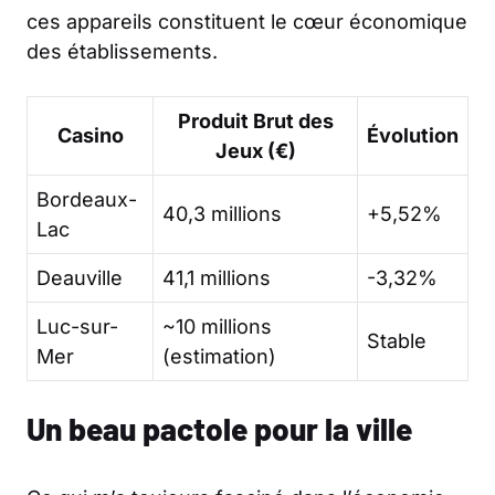
ces appareils constituent le cœur économique
des établissements.
Produit Brut des
Casino
Évolution
Jeux (€)
Bordeaux-
40,3 millions
+5,52%
Lac
Deauville
41,1 millions
-3,32%
Luc-sur-
~10 millions
Stable
Mer
(estimation)
Un beau pactole pour la ville