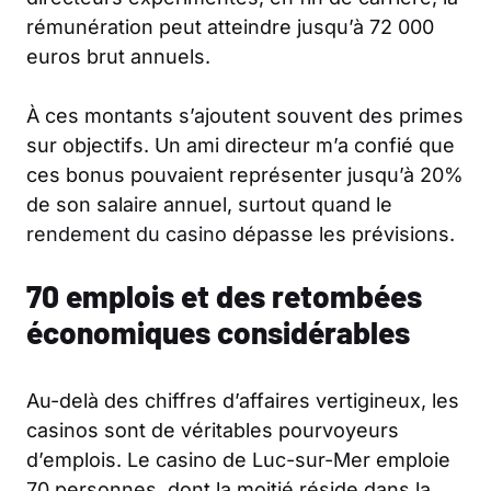
rémunération peut atteindre jusqu’à 72 000
euros brut annuels.
À ces montants s’ajoutent souvent des primes
sur objectifs. Un ami directeur m’a confié que
ces bonus pouvaient représenter jusqu’à 20%
de son salaire annuel, surtout quand le
rendement du casino
dépasse les prévisions.
70 emplois et des retombées
économiques considérables
Au-delà des chiffres d’affaires vertigineux, les
casinos sont de véritables pourvoyeurs
d’emplois. Le casino de Luc-sur-Mer emploie
70 personnes, dont la moitié réside dans la