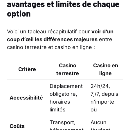
avantages et limites de chaque
option
Voici un tableau récapitulatif pour
voir d’un
coup d’œil les différences majeures
entre
casino terrestre et casino en ligne :
Casino
Casino en
Critère
terrestre
ligne
Déplacement
24h/24,
obligatoire,
7j/7, depuis
Accessibilité
horaires
n’importe
limités
où
Transport,
Aucun
Coûts