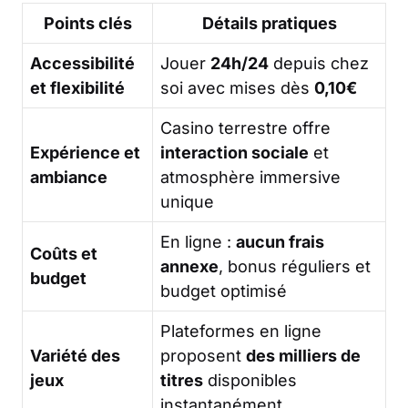
Points clés
Détails pratiques
Accessibilité
Jouer
24h/24
depuis chez
et flexibilité
soi avec mises dès
0,10€
Casino terrestre offre
Expérience et
interaction sociale
et
ambiance
atmosphère immersive
unique
En ligne :
aucun frais
Coûts et
annexe
, bonus réguliers et
budget
budget optimisé
Plateformes en ligne
Variété des
proposent
des milliers de
jeux
titres
disponibles
instantanément