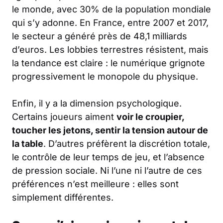
le monde, avec 30% de la population mondiale
qui s’y adonne. En France, entre 2007 et 2017,
le secteur a généré près de 48,1 milliards
d’euros. Les lobbies terrestres résistent, mais
la tendance est claire :
le numérique grignote
progressivement le monopole du physique
.
Enfin, il y a la dimension psychologique.
Certains joueurs aiment
voir le croupier,
toucher les jetons, sentir la tension autour de
la table
. D’autres préfèrent
la discrétion totale
,
le contrôle de leur temps de jeu, et l’absence
de pression sociale. Ni l’une ni l’autre de ces
préférences n’est meilleure : elles sont
simplement différentes.