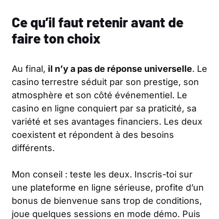
Ce qu’il faut retenir avant de
faire ton choix
Au final,
il n’y a pas de réponse universelle
. Le
casino terrestre séduit par son prestige, son
atmosphère et son côté événementiel. Le
casino en ligne conquiert par sa praticité, sa
variété et ses avantages financiers. Les deux
coexistent et répondent à des besoins
différents.
Mon conseil :
teste les deux
. Inscris-toi sur
une plateforme en ligne sérieuse, profite d’un
bonus de bienvenue sans trop de conditions,
joue quelques sessions en mode démo. Puis