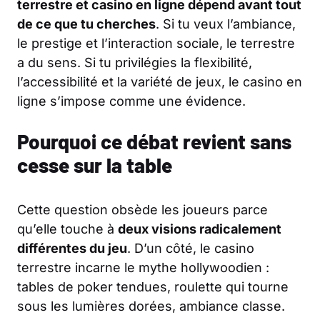
terrestre et casino en ligne dépend avant tout
de ce que tu cherches
. Si tu veux l’ambiance,
le prestige et l’interaction sociale, le terrestre
a du sens. Si tu privilégies la flexibilité,
l’accessibilité et la variété de jeux,
le casino en
ligne s’impose comme une évidence
.
Pourquoi ce débat revient sans
cesse sur la table
Cette question obsède les joueurs parce
qu’elle touche à
deux visions radicalement
différentes du jeu
. D’un côté, le casino
terrestre incarne le mythe hollywoodien :
tables de poker tendues, roulette qui tourne
sous les lumières dorées, ambiance classe.