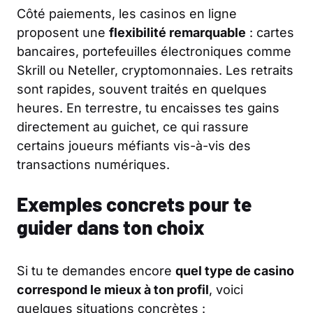
Côté paiements, les casinos en ligne
proposent une
flexibilité remarquable
: cartes
bancaires, portefeuilles électroniques comme
Skrill ou Neteller, cryptomonnaies. Les retraits
sont rapides, souvent traités en quelques
heures. En terrestre, tu encaisses tes gains
directement au guichet, ce qui rassure
certains joueurs méfiants vis-à-vis des
transactions numériques.
Exemples concrets pour te
guider dans ton choix
Si tu te demandes encore
quel type de casino
correspond le mieux à ton profil
, voici
quelques situations concrètes :