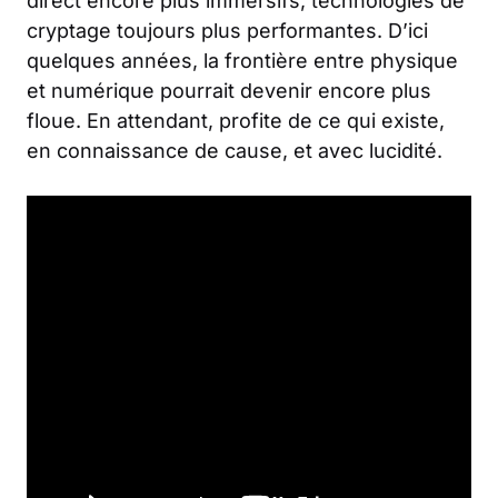
direct encore plus immersifs, technologies de
cryptage toujours plus performantes. D’ici
quelques années,
la frontière entre physique
et numérique pourrait devenir encore plus
floue
. En attendant, profite de ce qui existe,
en connaissance de cause, et avec lucidité.