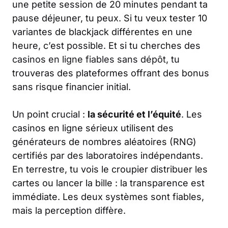
une petite session de 20 minutes pendant ta
pause déjeuner, tu peux. Si tu veux tester 10
variantes de blackjack différentes en une
heure, c’est possible. Et si tu cherches des
casinos en ligne fiables sans dépôt
, tu
trouveras des plateformes offrant des bonus
sans risque financier initial.
Un point crucial :
la sécurité et l’équité
. Les
casinos en ligne sérieux utilisent des
générateurs de nombres aléatoires (RNG)
certifiés par des laboratoires indépendants.
En terrestre, tu vois le croupier distribuer les
cartes ou lancer la bille :
la transparence est
immédiate
. Les deux systèmes sont fiables,
mais la perception diffère.