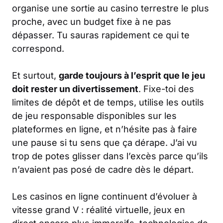
organise une sortie au casino terrestre le plus
proche, avec un budget fixe à ne pas
dépasser. Tu sauras rapidement ce qui te
correspond.
Et surtout,
garde toujours à l’esprit que le jeu
doit rester un divertissement
. Fixe-toi des
limites de dépôt et de temps, utilise les outils
de jeu responsable disponibles sur les
plateformes en ligne, et n’hésite pas à faire
une pause si tu sens que ça dérape. J’ai vu
trop de potes glisser dans l’excès parce qu’ils
n’avaient pas posé de cadre dès le départ.
Les casinos en ligne continuent d’évoluer à
vitesse grand V : réalité virtuelle, jeux en