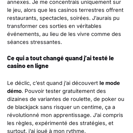
annexes
. Je me concentrais uniquement sur
le jeu, alors que les casinos terrestres offrent
restaurants, spectacles, soirées. J’aurais pu
transformer ces sorties en véritables
événements, au lieu de les vivre comme des
séances stressantes.
Ce qui a tout changé quand j’ai testé le
casino en ligne
Le déclic, c’est quand j’ai découvert
le mode
démo
. Pouvoir tester gratuitement des
dizaines de variantes de roulette, de poker ou
de blackjack sans risquer un centime, ça a
révolutionné mon apprentissage. J’ai compris
les règles, expérimenté des stratégies, et
surtout,
j’ai joué à mon rythme
.