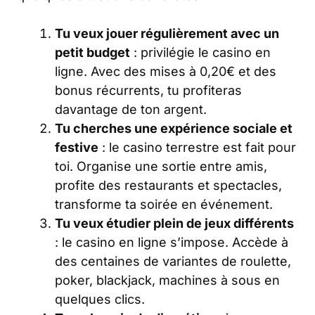
Tu veux jouer régulièrement avec un
petit budget
: privilégie le casino en
ligne. Avec des mises à 0,20€ et des
bonus récurrents, tu profiteras
davantage de ton argent.
Tu cherches une expérience sociale et
festive
: le casino terrestre est fait pour
toi. Organise une sortie entre amis,
profite des restaurants et spectacles,
transforme ta soirée en événement.
Tu veux étudier plein de jeux différents
: le casino en ligne s’impose. Accède à
des centaines de variantes de roulette,
poker, blackjack, machines à sous en
quelques clics.